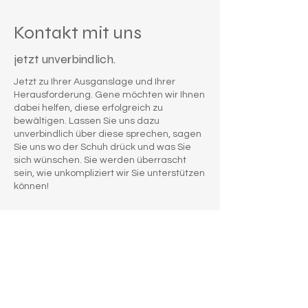
Kontakt mit uns
jetzt unverbindlich.
Jetzt zu Ihrer Ausganslage und Ihrer
Herausforderung. Gene möchten wir Ihnen
dabei helfen, diese erfolgreich zu
bewältigen. Lassen Sie uns dazu
unverbindlich über diese sprechen, sagen
Sie uns wo der Schuh drück und was Sie
sich wünschen. Sie werden überrascht
sein, wie unkompliziert wir Sie unterstützen
können!
Kontakt zu
myInterim.ch
myInterim.ch
Wisentalstrasse 7
CH-8180 Bülach